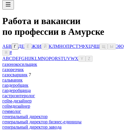
Работа и вакансии
по профессии в Амурске
А
Б
В
Д
Е
Ж
З
И
К
Л
М
Н
О
П
Р
С
Т
У
Ф
Х
Ц
Ч
Ш
Э
Ю
Г
Ё
Й
Щ
Ы
#
Я
A
B
C
D
E
F
G
H
I
J
K
L
M
N
O
P
Q
R
S
T
U
V
W
X
Y
Z
газонокосильщик
газорезчик
газосварщик
7
гальваник
гардеробщик
гардеробщица
гастроэнтеролог
гейм-дизайнер
геймдизайнер
геммолог
генеральный директор
генеральный директор бизнес-единицы
генеральный директор завода