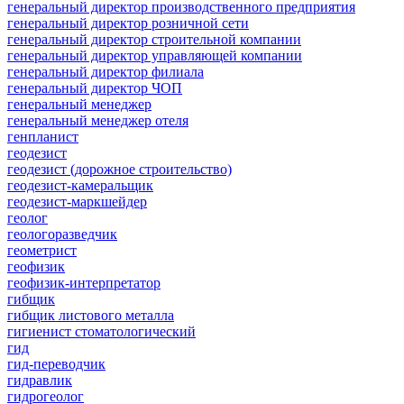
генеральный директор производственного предприятия
генеральный директор розничной сети
генеральный директор строительной компании
генеральный директор управляющей компании
генеральный директор филиала
генеральный директор ЧОП
генеральный менеджер
генеральный менеджер отеля
генпланист
геодезист
геодезист (дорожное строительство)
геодезист-камеральщик
геодезист-маркшейдер
геолог
геологоразведчик
геометрист
геофизик
геофизик-интерпретатор
гибщик
гибщик листового металла
гигиенист стоматологический
гид
гид-переводчик
гидравлик
гидрогеолог