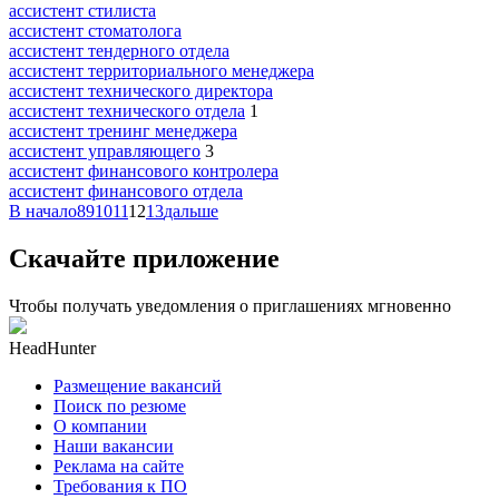
ассистент стилиста
ассистент стоматолога
ассистент тендерного отдела
ассистент территориального менеджера
ассистент технического директора
ассистент технического отдела
1
ассистент тренинг менеджера
ассистент управляющего
3
ассистент финансового контролера
ассистент финансового отдела
В начало
8
9
10
11
12
13
дальше
Скачайте приложение
Чтобы получать уведомления о приглашениях мгновенно
HeadHunter
Размещение вакансий
Поиск по резюме
О компании
Наши вакансии
Реклама на сайте
Требования к ПО