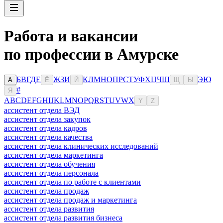
Работа и вакансии
по профессии в Амурске
Б
В
Г
Д
Е
Ж
З
И
К
Л
М
Н
О
П
Р
С
Т
У
Ф
Х
Ц
Ч
Ш
Э
Ю
А
Ё
Й
Щ
Ы
#
Я
A
B
C
D
E
F
G
H
I
J
K
L
M
N
O
P
Q
R
S
T
U
V
W
X
Y
Z
ассистент отдела ВЭД
ассистент отдела закупок
ассистент отдела кадров
ассистент отдела качества
ассистент отдела клинических исследований
ассистент отдела маркетинга
ассистент отдела обучения
ассистент отдела персонала
ассистент отдела по работе с клиентами
ассистент отдела продаж
ассистент отдела продаж и маркетинга
ассистент отдела развития
ассистент отдела развития бизнеса