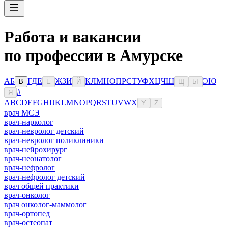
Работа и вакансии
по профессии в Амурске
А
Б
Г
Д
Е
Ж
З
И
К
Л
М
Н
О
П
Р
С
Т
У
Ф
Х
Ц
Ч
Ш
Э
Ю
В
Ё
Й
Щ
Ы
#
Я
A
B
C
D
E
F
G
H
I
J
K
L
M
N
O
P
Q
R
S
T
U
V
W
X
Y
Z
врач МСЭ
врач-нарколог
врач-невролог детский
врач-невролог поликлиники
врач-нейрохирург
врач-неонатолог
врач-нефролог
врач-нефролог детский
врач общей практики
врач-онколог
врач онколог-маммолог
врач-ортопед
врач-остеопат