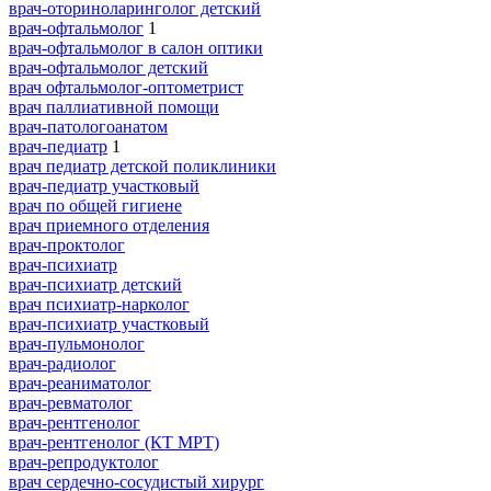
врач-оториноларинголог детский
врач-офтальмолог
1
врач-офтальмолог в салон оптики
врач-офтальмолог детский
врач офтальмолог-оптометрист
врач паллиативной помощи
врач-патологоанатом
врач-педиатр
1
врач педиатр детской поликлиники
врач-педиатр участковый
врач по общей гигиене
врач приемного отделения
врач-проктолог
врач-психиатр
врач-психиатр детский
врач психиатр-нарколог
врач-психиатр участковый
врач-пульмонолог
врач-радиолог
врач-реаниматолог
врач-ревматолог
врач-рентгенолог
врач-рентгенолог (КТ МРТ)
врач-репродуктолог
врач сердечно-сосудистый хирург