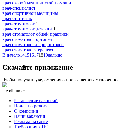
врач скорой медицинской помощи
врач-специалист
врач спортивной медицины
врач-статистик
врач-стоматолог
1
врач-стоматолог детский
1
врач-стоматолог общей практики
врач стоматолог-ортопед
врач стоматолог-пародонтолог
врач стоматолог-терапевт
В начало
14
15
16
17
18
19
дальше
Скачайте приложение
Чтобы получать уведомления о приглашениях мгновенно
HeadHunter
Размещение вакансий
Поиск по резюме
О компании
Наши вакансии
Реклама на сайте
Требования к ПО