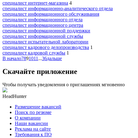
специалист интернет-магазина
4
специалист информационно-аналитического отдела
специалист информационного обслуживания
специалист информационного отдела
специалист информационного центра
специалист информационной поддержки
специалист информационной службы
специалист испытательной лаборатории
специалист кадрового делопроизводства
1
специалист кадровой службы
1
В начало
7
8
9
10
11
...
36
дальше
Скачайте приложение
Чтобы получать уведомления о приглашениях мгновенно
HeadHunter
Размещение вакансий
Поиск по резюме
О компании
Наши вакансии
Реклама на сайте
Требования к ПО