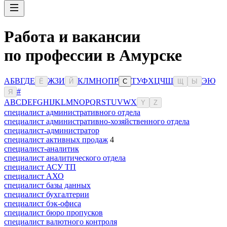
Работа и вакансии
по профессии в Амурске
А
Б
В
Г
Д
Е
Ж
З
И
К
Л
М
Н
О
П
Р
Т
У
Ф
Х
Ц
Ч
Ш
Э
Ю
Ё
Й
С
Щ
Ы
#
Я
A
B
C
D
E
F
G
H
I
J
K
L
M
N
O
P
Q
R
S
T
U
V
W
X
Y
Z
специалист административного отдела
специалист административно-хозяйственного отдела
специалист-администратор
специалист активных продаж
4
специалист-аналитик
специалист аналитического отдела
специалист АСУ ТП
специалист АХО
специалист базы данных
специалист бухгалтерии
специалист бэк-офиса
специалист бюро пропусков
специалист валютного контроля