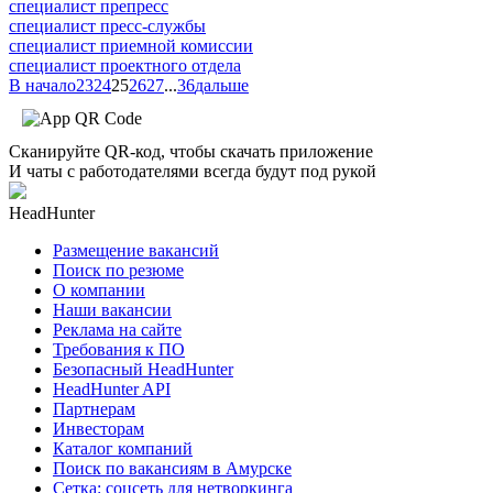
специалист препресс
специалист пресс-службы
специалист приемной комиссии
специалист проектного отдела
В начало
23
24
25
26
27
...
36
дальше
Сканируйте QR-код, чтобы скачать приложение
И чаты с работодателями всегда будут под рукой
HeadHunter
Размещение вакансий
Поиск по резюме
О компании
Наши вакансии
Реклама на сайте
Требования к ПО
Безопасный HeadHunter
HeadHunter API
Партнерам
Инвесторам
Каталог компаний
Поиск по вакансиям в Амурске
Сетка: соцсеть для нетворкинга