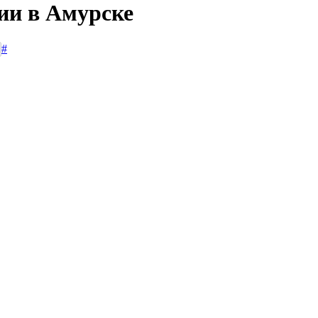
ии в Амурске
#