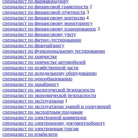
специалист по фармаконадзору
специалист по финансовой грамотности
2
специалист по финансовой отчетности
3
специалист по финансовому контролю
4
специалист по финансовому мониторингу
специалист по финансовому планированию
3
специалист по финансовому учету
специалист по фитнес-тестированию
специалист по франчайзингу
специалист по функциональному тестированию
специалист по химчистке
специалист по химчистке автомобилей
специалист по хозяйственной части
специалист по холодильному оборудованию
специалист по ценообразованию
специалист по эквайрингу
специалист по экологической безопасности
специалист по экономической безопасности
специалист по эксплуатации
1
специалист по эксплуатации зданий и сооружений
специалист по экспортным продажам
специалист по электронной коммерции
специалист по электронному документообороту
специалист по электронным торгам
специалист по юзабилити