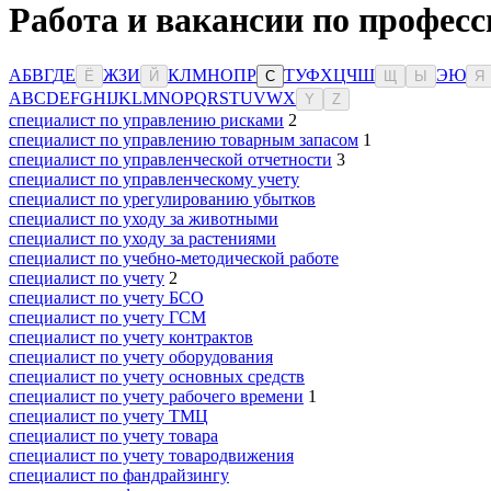
Работа и вакансии по професс
А
Б
В
Г
Д
Е
Ж
З
И
К
Л
М
Н
О
П
Р
Т
У
Ф
Х
Ц
Ч
Ш
Э
Ю
Ё
Й
С
Щ
Ы
Я
A
B
C
D
E
F
G
H
I
J
K
L
M
N
O
P
Q
R
S
T
U
V
W
X
Y
Z
специалист по управлению рисками
2
специалист по управлению товарным запасом
1
специалист по управленческой отчетности
3
специалист по управленческому учету
специалист по урегулированию убытков
специалист по уходу за животными
специалист по уходу за растениями
специалист по учебно-методической работе
специалист по учету
2
специалист по учету БСО
специалист по учету ГСМ
специалист по учету контрактов
специалист по учету оборудования
специалист по учету основных средств
специалист по учету рабочего времени
1
специалист по учету ТМЦ
специалист по учету товара
специалист по учету товародвижения
специалист по фандрайзингу