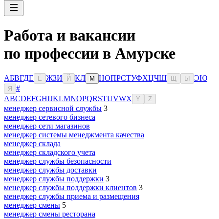
Работа и вакансии
по профессии в Амурске
А
Б
В
Г
Д
Е
Ж
З
И
К
Л
Н
О
П
Р
С
Т
У
Ф
Х
Ц
Ч
Ш
Э
Ю
Ё
Й
М
Щ
Ы
#
Я
A
B
C
D
E
F
G
H
I
J
K
L
M
N
O
P
Q
R
S
T
U
V
W
X
Y
Z
менеджер сервисной службы
3
менеджер сетевого бизнеса
менеджер сети магазинов
менеджер системы менеджмента качества
менеджер склада
менеджер складского учета
менеджер службы безопасности
менеджер службы доставки
менеджер службы поддержки
3
менеджер службы поддержки клиентов
3
менеджер службы приема и размещения
менеджер смены
5
менеджер смены ресторана