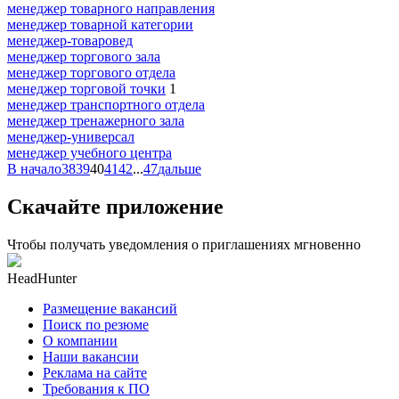
менеджер товарного направления
менеджер товарной категории
менеджер-товаровед
менеджер торгового зала
менеджер торгового отдела
менеджер торговой точки
1
менеджер транспортного отдела
менеджер тренажерного зала
менеджер-универсал
менеджер учебного центра
В начало
38
39
40
41
42
...
47
дальше
Скачайте приложение
Чтобы получать уведомления о приглашениях мгновенно
HeadHunter
Размещение вакансий
Поиск по резюме
О компании
Наши вакансии
Реклама на сайте
Требования к ПО