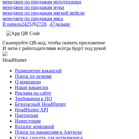
менеджер по продажам мототехники
менеджер по продажам муки
менеджер по продажам мягкой мебели
менеджер по продажам мяса
В начало
24
25
26
27
28
...
47
дальше
Сканируйте QR-код, чтобы скачать приложение
И чаты с работодателями всегда будут под рукой
HeadHunter
Размещение вакансий
Поиск по резюме
О компании
Наши вакансии
Реклама на сайте
Требования к ПО
Безопасный HeadHunter
HeadHunter API
Партнерам
Инвесторам
Каталог компаний
Поиск по вакансиям в Амурске
Сетка: соцсеть для нетворкинга