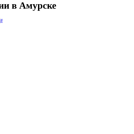
ии в Амурске
#