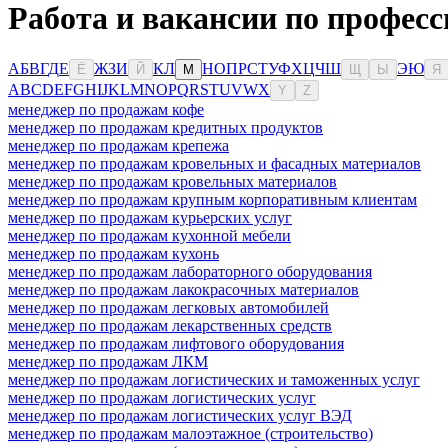
Работа и вакансии по професс
А
Б
В
Г
Д
Е
Ж
З
И
К
Л
Н
О
П
Р
С
Т
У
Ф
Х
Ц
Ч
Ш
Э
Ю
Ё
Й
М
Щ
Ы
Я
A
B
C
D
E
F
G
H
I
J
K
L
M
N
O
P
Q
R
S
T
U
V
W
X
Y
Z
менеджер по продажам кофе
менеджер по продажам кредитных продуктов
менеджер по продажам крепежа
менеджер по продажам кровельных и фасадных материалов
менеджер по продажам кровельных материалов
менеджер по продажам крупным корпоративным клиентам
менеджер по продажам курьерских услуг
менеджер по продажам кухонной мебели
менеджер по продажам кухонь
менеджер по продажам лабораторного оборудования
менеджер по продажам лакокрасочных материалов
менеджер по продажам легковых автомобилей
менеджер по продажам лекарственных средств
менеджер по продажам лифтового оборудования
менеджер по продажам ЛКМ
менеджер по продажам логистических и таможенных услуг
менеджер по продажам логистических услуг
менеджер по продажам логистических услуг ВЭД
менеджер по продажам малоэтажное (строительство)