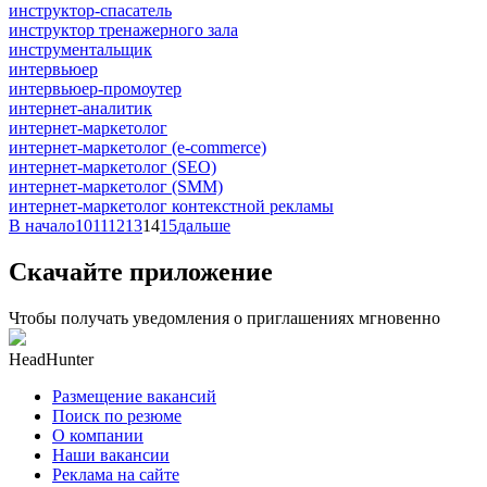
инструктор-спасатель
инструктор тренажерного зала
инструментальщик
интервьюер
интервьюер-промоутер
интернет-аналитик
интернет-маркетолог
интернет-маркетолог (e-commerce)
интернет-маркетолог (SEO)
интернет-маркетолог (SMM)
интернет-маркетолог контекстной рекламы
В начало
10
11
12
13
14
15
дальше
Скачайте приложение
Чтобы получать уведомления о приглашениях мгновенно
HeadHunter
Размещение вакансий
Поиск по резюме
О компании
Наши вакансии
Реклама на сайте