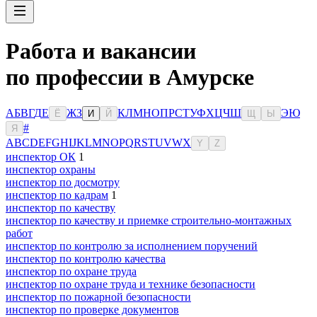
Работа и вакансии
по профессии в Амурске
А
Б
В
Г
Д
Е
Ж
З
К
Л
М
Н
О
П
Р
С
Т
У
Ф
Х
Ц
Ч
Ш
Э
Ю
Ё
И
Й
Щ
Ы
#
Я
A
B
C
D
E
F
G
H
I
J
K
L
M
N
O
P
Q
R
S
T
U
V
W
X
Y
Z
инспектор ОК
1
инспектор охраны
инспектор по досмотру
инспектор по кадрам
1
инспектор по качеству
инспектор по качеству и приемке строительно-монтажных
работ
инспектор по контролю за исполнением поручений
инспектор по контролю качества
инспектор по охране труда
инспектор по охране труда и технике безопасности
инспектор по пожарной безопасности
инспектор по проверке документов