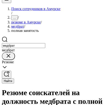
Поиск сотрудников в Амурске
/
/
...
резюме в Амурске
/
медбрат
/
полная занятость
медбрат
Резюме
Найти
Резюме соискателей на
должность медбрата с полной