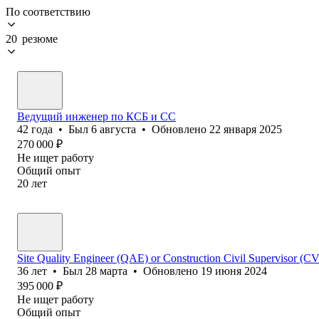
По соответствию
20 резюме
Ведущий инженер по КСБ и СС
42
года
•
Был
6 августа
•
Обновлено
22 января 2025
270 000
₽
Не ищет работу
Общий опыт
20
лет
Site Quality Engineer (QAE) or Construction Civil Supervisor (C
36
лет
•
Был
28 марта
•
Обновлено
19 июня 2024
395 000
₽
Не ищет работу
Общий опыт