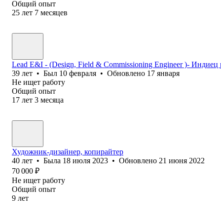
Общий опыт
25
лет
7
месяцев
Lead E&I - (Design, Field & Commissioning Engineer )- Индиец
39
лет
•
Был
10 февраля
•
Обновлено
17 января
Не ищет работу
Общий опыт
17
лет
3
месяца
Художник-дизайнер, копирайтер
40
лет
•
Была
18 июля 2023
•
Обновлено
21 июня 2022
70 000
₽
Не ищет работу
Общий опыт
9
лет