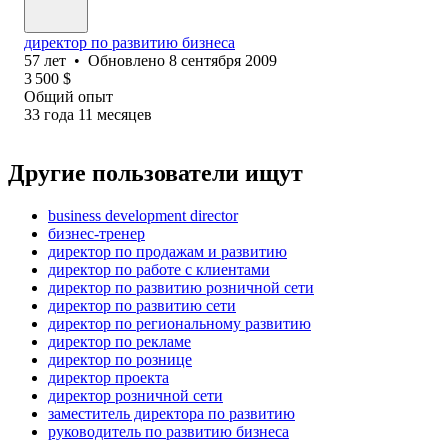
директор по развитию бизнеса
57
лет
•
Обновлено
8 сентября 2009
3 500
$
Общий опыт
33
года
11
месяцев
Другие пользователи ищут
business development director
бизнес-тренер
директор по продажам и развитию
директор по работе с клиентами
директор по развитию розничной сети
директор по развитию сети
директор по региональному развитию
директор по рекламе
директор по рознице
директор проекта
директор розничной сети
заместитель директора по развитию
руководитель по развитию бизнеса