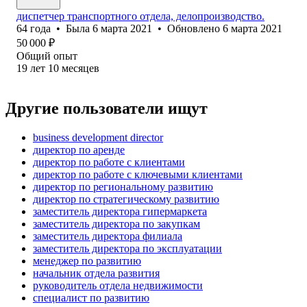
диспетчер транспортного отдела, делопроизводство.
64
года
•
Была
6 марта 2021
•
Обновлено
6 марта 2021
50 000
₽
Общий опыт
19
лет
10
месяцев
Другие пользователи ищут
business development director
директор по аренде
директор по работе с клиентами
директор по работе с ключевыми клиентами
директор по региональному развитию
директор по стратегическому развитию
заместитель директора гипермаркета
заместитель директора по закупкам
заместитель директора филиала
заместитель директора по эксплуатации
менеджер по развитию
начальник отдела развития
руководитель отдела недвижимости
специалист по развитию