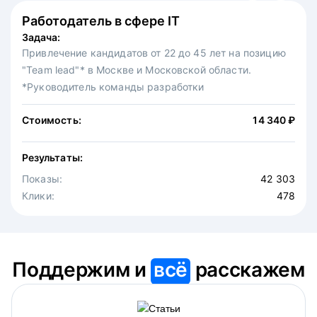
Работодатель в сфере IT
Федеральная сеть ресторанов
Задача:
Задача:
Привлечение кандидатов от 22 до 45 лет на позицию
Привлечение на вакансию официантов в московскую
"Team lead"* в Москве и Московской области.
точку известной федеральной сети ресторанов.
*Руководитель команды разработки
Стоимость:
30 875 ₽
Стоимость:
14 340 ₽
Результаты:
Результаты:
Показы:
4 646
Показы:
Клики:
42 303
475
Клики:
478
Поддержим и
всё
расскажем