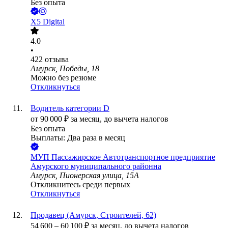
Без опыта
X5 Digital
4.0
•
422
отзыва
Амурск, Победы, 18
Можно без резюме
Откликнуться
Водитель категории D
от
90 000
₽
за месяц,
до вычета налогов
Без опыта
Выплаты: Два раза в месяц
МУП Пассажирское Автотранспортное предприятие
Амурского муниципального районна
Амурск, Пионерская улица, 15А
Откликнитесь среди первых
Откликнуться
Продавец (Амурск, Строителей, 62)
54 600
–
60 100
₽
за месяц,
до вычета налогов