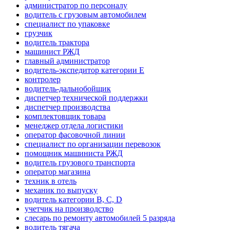
администратор по персоналу
водитель с грузовым автомобилем
специалист по упаковке
грузчик
водитель трактора
машинист РЖД
главный администратор
водитель-экспедитор категории Е
контролер
водитель-дальнобойщик
диспетчер технической поддержки
диспетчер производства
комплектовщик товара
менеджер отдела логистики
оператор фасовочной линии
специалист по организации перевозок
помощник машиниста РЖД
водитель грузового транспорта
оператор магазина
техник в отель
механик по выпуску
водитель категории B, C, D
учетчик на производство
слесарь по ремонту автомобилей 5 разряда
водитель тягача