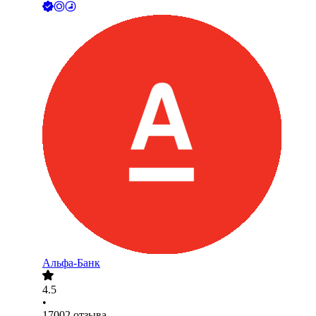
Альфа-Банк
4.5
•
17002
отзыва