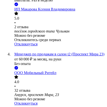
Выплаты: Раз в неделю
ИП
Макарова Ксения Владимировна
5.0
•
2
отзыва
посёлок городского типа Чульман
Можно без резюме
Откликнитесь среди первых
Откликнуться
Менеджер по продажам в салон t2 (Проспект Мира 23)
от
60 000
₽
за месяц,
на руки
Без опыта
ООО
Мобильный Ритейл
4.0
•
32
отзыва
Амурск, проспект Мира, 23
Можно без резюме
Откликнуться