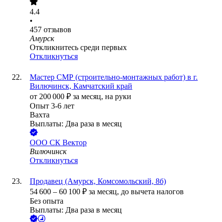
4.4
•
457
отзывов
Амурск
Откликнитесь среди первых
Откликнуться
Мастер СМР (строительно-монтажных работ) в г.
Вилючинск, Камчатский край
от
200 000
₽
за месяц,
на руки
Опыт 3-6 лет
Вахта
Выплаты: Два раза в месяц
ООО
СК Вектор
Вилючинск
Откликнуться
Продавец (Амурск, Комсомольский, 8б)
54 600
–
60 100
₽
за месяц,
до вычета налогов
Без опыта
Выплаты: Два раза в месяц