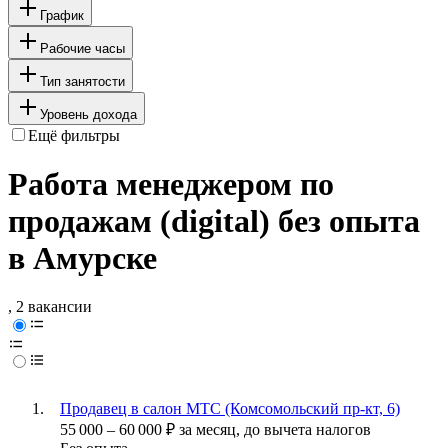
График
Рабочие часы
Тип занятости
Уровень дохода
Ещё фильтры
Работа менеджером по
продажам (digital) без опыта
в Амурске
, 2 вакансии
Продавец в салон МТС (Комсомольский пр-кт, 6)
55 000
–
60 000
₽
за месяц,
до вычета налогов