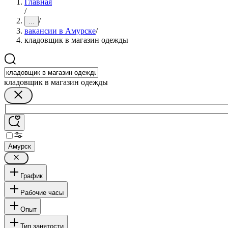
Главная
/
/
...
вакансии в Амурске
/
кладовщик в магазин одежды
кладовщик в магазин одежды
Амурск
График
Рабочие часы
Опыт
Тип занятости