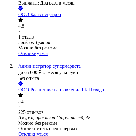
Выплаты: Два раза в месяц
ООО
Балтспецстрой
4.8
•
1
отзыв
посёлок Тумнин
Можно без резюме
Откликнуться
Администратор супермаркета
до
65 000
₽
за месяц,
на руки
Без опыта
ООО
Розничное направление ГК Невада
3.6
•
225
отзывов
Амурск, проспект Строителей, 48
Можно без резюме
Откликнитесь среди первых
Откликнуться