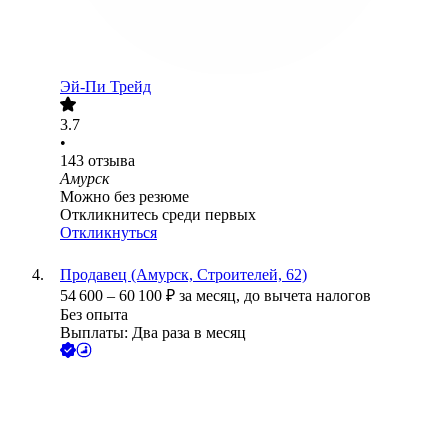
Эй-Пи Трейд
3.7
•
143
отзыва
Амурск
Можно без резюме
Откликнитесь среди первых
Откликнуться
Продавец (Амурск, Строителей, 62)
54 600
–
60 100
₽
за месяц,
до вычета налогов
Без опыта
Выплаты: Два раза в месяц