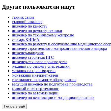
Другие пользователи ищут
техник связи
старший инженер
инженер по качеству
инженер по ремонту техники
инженер по техническому контролю
слесарь КИПиА
инженер по ремонту и обслуживанию медицинского обо
инженер строительного контроля технического надзора
инженер-наладчик
инженер-строитель ПГС
инженер-технолог производства
механик по ремонту спецтехники
механик на производство
монтажник интернет-сетей
специалист по ремонту оборудования
ведущий инженер по подготовке производства
главный инженер-технолог
инженер по автоматизации
инженер по вентиляции и кондиционированию
Показать ещё