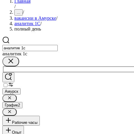
Главная
/
/
...
вакансии в Амурске
/
аналитик 1C
/
полный день
аналитик 1c
Амурск
График
2
Рабочие часы
Опыт