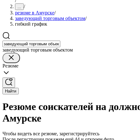
/
/
...
резюме в Амурске
/
заведующий торговым объектом
/
гибкий график
заведующий торговым объектом
Резюме
Найти
Резюме соискателей на должн
Амурске
Чтобы видеть все резюме, зарегистрируйтесь
После регистрации покажем ещё 44 и откроем фото