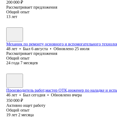
200 000
₽
Рассматривает предложения
Общий опыт
13
лет
Механик по ремонту основного и вспомогательного техноло
48
лет
•
Был
6 августа
•
Обновлено
25 июля
Рассматривает предложения
Общий опыт
24
года
7
месяцев
Производитель работ,мастер ОТК,инженер по наладке и исп
46
лет
•
Был
сегодня
•
Обновлено
вчера
350 000
₽
Активно ищет работу
Общий опыт
19
лет
2
месяца