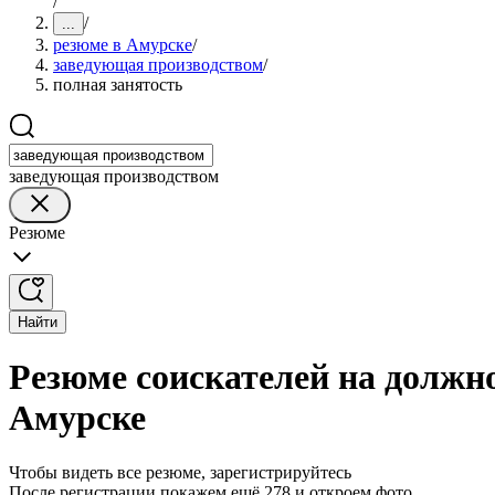
/
/
...
резюме в Амурске
/
заведующая производством
/
полная занятость
заведующая производством
Резюме
Найти
Резюме соискателей на должн
Амурске
Чтобы видеть все резюме, зарегистрируйтесь
После регистрации покажем ещё 278 и откроем фото