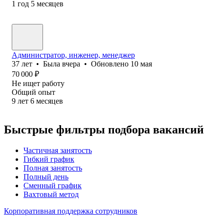
1
год
5
месяцев
Администратор, инженер, менеджер
37
лет
•
Была
вчера
•
Обновлено
10 мая
70 000
₽
Не ищет работу
Общий опыт
9
лет
6
месяцев
Быстрые фильтры подбора вакансий
Частичная занятость
Гибкий график
Полная занятость
Полный день
Сменный график
Вахтовый метод
Корпоративная поддержка сотрудников