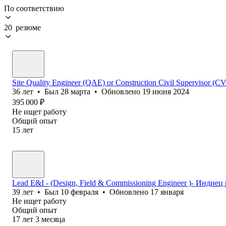
По соответствию
20 резюме
Site Quality Engineer (QAE) or Construction Civil Supervisor (C
36
лет
•
Был
28 марта
•
Обновлено
19 июня 2024
395 000
₽
Не ищет работу
Общий опыт
15
лет
Lead E&I - (Design, Field & Commissioning Engineer )- Индиец
39
лет
•
Был
10 февраля
•
Обновлено
17 января
Не ищет работу
Общий опыт
17
лет
3
месяца