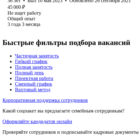
36
лет
•
Был
10 мая 2023
•
Обновлено
26 сентября 2021
45 000
₽
Не ищет работу
Общий опыт
3
года
3
месяца
Быстрые фильтры подбора вакансий
Частичная занятость
Гибкий график
Полная занятость
Полный день
Проектная работа
Сменный график
Вахтовый метод
Корпоративная поддержка сотрудников
Какой соцпакет вы предлагаете семейным сотрудникам?
Оформляйте кандидатов онлайн
Проверяйте сотрудников и подписывайте кадровые документы 