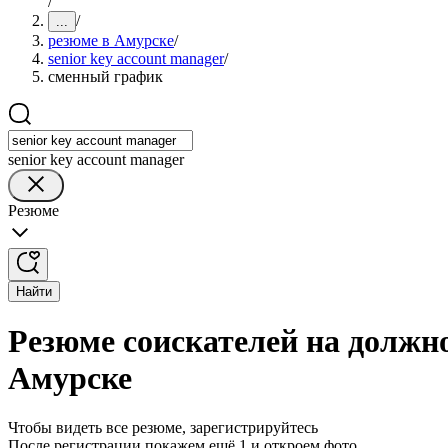
/
/
...
резюме в Амурске
/
senior key account manager
/
сменный график
senior key account manager
Резюме
Найти
Резюме соискателей на должно
Амурске
Чтобы видеть все резюме, зарегистрируйтесь
После регистрации покажем ещё 1 и откроем фото