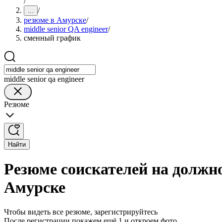
/
/
...
резюме в Амурске
/
middle senior QA engineer
/
сменный график
middle senior qa engineer
Резюме
Найти
Резюме соискателей на должно
Амурске
Чтобы видеть все резюме, зарегистрируйтесь
После регистрации покажем ещё 1 и откроем фото