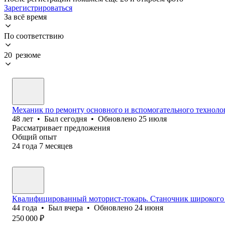
Зарегистрироваться
За всё время
По соответствию
20 резюме
Механик по ремонту основного и вспомогательного техноло
48
лет
•
Был
сегодня
•
Обновлено
25 июля
Рассматривает предложения
Общий опыт
24
года
7
месяцев
Квалифицированный моторист-токарь. Станочник широкого 
44
года
•
Был
вчера
•
Обновлено
24 июня
250 000
₽