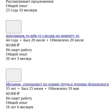
Рассматривает предложения
Общий опыт
23
года
10
месяцев
монтажник то,жбк,тт слесарь по ремонту то
44
года
•
Был
20 июля
•
Обновлено
20 июля
90 000
₽
Не ищет работу
Общий опыт
20
лет
3
месяца
Механик, специалист по охране труда и технике безопасност
55
лет
•
Был
25 июня
•
Обновлено
19 мая
60 000
₽
Не ищет работу
Общий опыт
16
лет
6
месяцев