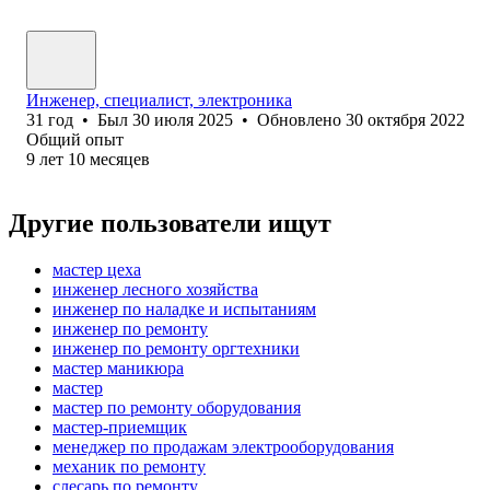
Инженер, специалист, электроника
31
год
•
Был
30 июля 2025
•
Обновлено
30 октября 2022
Общий опыт
9
лет
10
месяцев
Другие пользователи ищут
мастер цеха
инженер лесного хозяйства
инженер по наладке и испытаниям
инженер по ремонту
инженер по ремонту оргтехники
мастер маникюра
мастер
мастер по ремонту оборудования
мастер-приемщик
менеджер по продажам электрооборудования
механик по ремонту
слесарь по ремонту