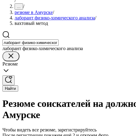
/
/
...
резюме в Амурске
/
лаборант физико-химического анализа
/
вахтовый метод
лаборант физико-химического анализа
Резюме
Найти
Резюме соискателей на должн
Амурске
Чтобы видеть все резюме, зарегистрируйтесь
После регистрации покажем ещё 2 и откроем фото