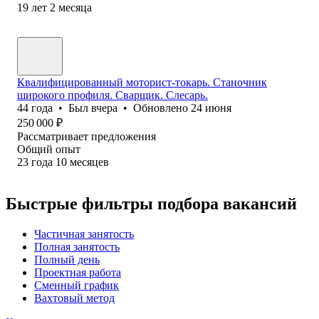
19
лет
2
месяца
Квалифицированный моторист-токарь. Станочник
широкого профиля. Сварщик. Слесарь.
44
года
•
Был
вчера
•
Обновлено
24 июня
250 000
₽
Рассматривает предложения
Общий опыт
23
года
10
месяцев
Быстрые фильтры подбора вакансий
Частичная занятость
Полная занятость
Полный день
Проектная работа
Сменный график
Вахтовый метод