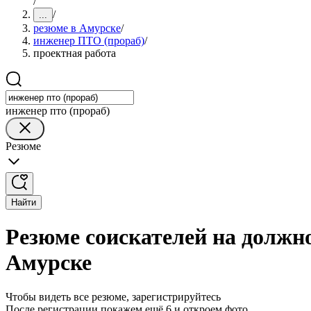
/
/
...
резюме в Амурске
/
инженер ПТО (прораб)
/
проектная работа
инженер пто (прораб)
Резюме
Найти
Резюме соискателей на должн
Амурске
Чтобы видеть все резюме, зарегистрируйтесь
После регистрации покажем ещё 6 и откроем фото