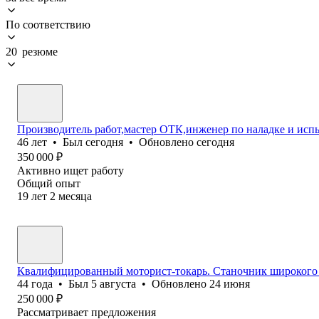
По соответствию
20 резюме
Производитель работ,мастер ОТК,инженер по наладке и исп
46
лет
•
Был
сегодня
•
Обновлено
сегодня
350 000
₽
Активно ищет работу
Общий опыт
19
лет
2
месяца
Квалифицированный моторист-токарь. Станочник широкого 
44
года
•
Был
5 августа
•
Обновлено
24 июня
250 000
₽
Рассматривает предложения