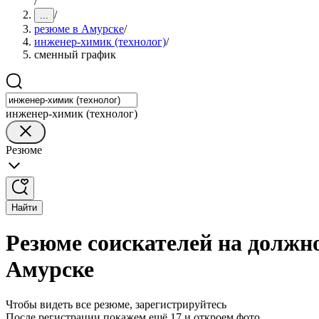
/
/
...
резюме в Амурске
/
инженер-химик (технолог)
/
сменный график
инженер-химик (технолог)
Резюме
Найти
Резюме соискателей на должн
Амурске
Чтобы видеть все резюме, зарегистрируйтесь
После регистрации покажем ещё 17 и откроем фото