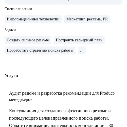
• Управляла портфелем из 30 продуктов.
• Помогаю стартапам.
Специализации
Информационные технологии
Маркетинг, реклама, PR
С чем помогу:
• Проверить ваши скиллы и разработать план роста.
Задачи
• Подготовить к собеседованиям, тестовым и самой работе.
Создать сильное резюме
Построить карьерный план
• Найти ваши точки роста и оптимальное применение
Проработать стратегию поиска работы
...
ваших текущих скиллов.
• Построить или доработать стратегию продукта.
• Понять, что делать дальше, если появилась идея продукта
• Найти зону кратного роста для вашего продукта, помочь
Услуги
посчитать рынок.
• Определить слабые места и минимизировать риски
Аудит резюме и разработка рекомендаций для Product-
вашего продукта и бизнеса
менеджеров
Консультация для создания эффективного резюме и
Кому могу помочь:
последующего целенаправленного поиска работы.
• Начинающим карьеру продакта.
Обратите внимание, длительность консультации - 30
• Профессионалам из смежных отраслей (маркетинг,