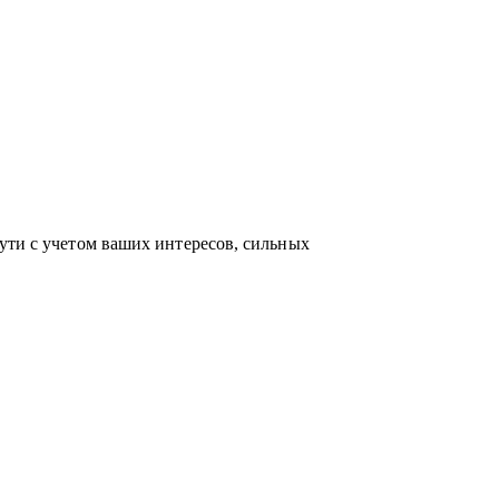
по актуальным HR-технологиям и
ейсами и аналитикой в сфере карьерного
ость приносит не только финансовый
 между «работой» и «делом по душе»
ути с учетом ваших интересов, сильных