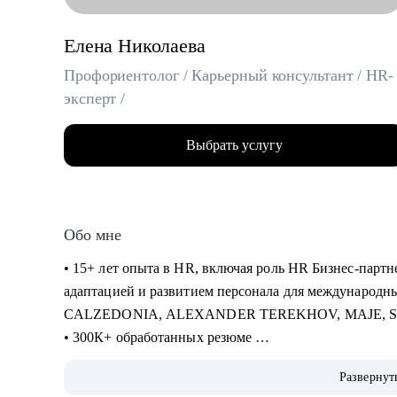
Елена Николаева
Профориентолог / Карьерный консультант / HR-
эксперт /
Выбрать услугу
Обо мне
• 15+ лет опыта в HR, включая роль HR Бизнес-партне
адаптацией и развитием персонала для международн
CALZEDONIA, ALEXANDER TEREKHOV, MAJE, 
• 300К+ обработанных резюме
• 5К+ трудоустроенных специалистов в сферах: Розни
Развернут
Закупки, Склад, E-Commerce, Производство, HR, Бухг