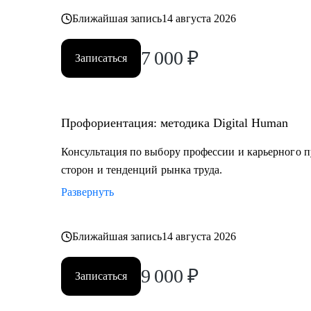
Постоянно повышаю квалификацию через тренинги 
Ближайшая запись
14 августа 2026
профориентации
7 000
₽
Записаться
Веду профильный канал, где делюсь практическими к
развития
Профориентация: методика Digital Human
Моя миссия — привести вас туда, где ваша деятельн
результат, но и личное удовлетворение, стирая грань
Консультация по выбору профессии и карьерного п
сторон и тенденций рынка труда.
Развернуть
Ближайшая запись
14 августа 2026
9 000
₽
Записаться