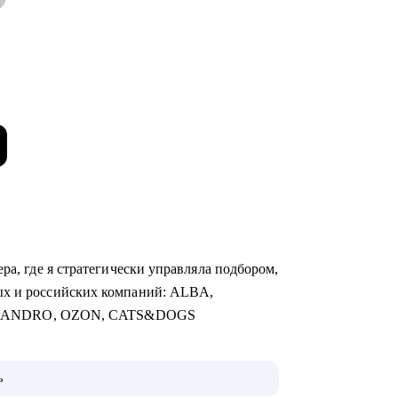
ра, где я стратегически управляла подбором,
ых и российских компаний: ALBA,
SANDRO, OZON, CATS&DOGS
чная торговля, Продажи, Логистика,
ь
алтерия и Финансы, Отели / Рестораны /