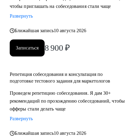
чтобы приглашать на собеседования стали чаще
достижения намеченных целей
• Оценить навыки в маркетинге и дам рекомендации, что и
Развернуть
как следует улучшить
• Отвечу на любые вопросы, связанные с карьерой
Ближайшая запись
10 августа 2026
маркетолога и поиском работы
8 900
₽
Записаться
Кому могу помочь:
Маркетологам и специалистам в отделах маркетинга, если
ты:
Репетиция собеседования и консультация по
• Начинающий в профессии
подготовке тестового задания для маркетологов
• Хочешь выйти на новый этап карьеры
Проведем репетицию собеседования. Я дам 30+
• Планируешь сменить роль или профиль
рекомендаций по прохождению собеседований, чтобы
• Стремишься стать руководителем
офферы стали делать чаще
• Хочешь быть полностью уверен в своём резюме и
коммуникациях
Развернуть
Ближайшая запись
10 августа 2026