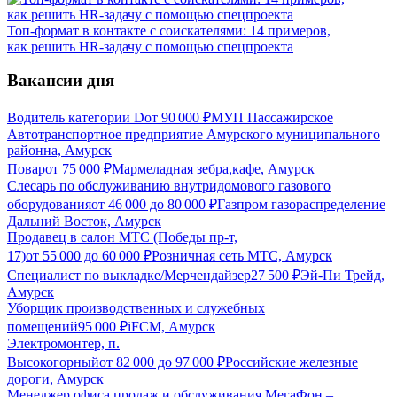
Топ-формат в контакте с соискателями: 14 примеров,
как решить HR-задачу с помощью спецпроекта
Вакансии дня
Водитель категории D
от
90 000
₽
МУП Пассажирское
Автотранспортное предприятие Амурского муниципального
районна, Амурск
Повар
от
75 000
₽
Мармеладная зебра,кафе, Амурск
Слесарь по обслуживанию внутридомового газового
оборудования
от
46 000
до
80 000
₽
Газпром газораспределение
Дальний Восток, Амурск
Продавец в салон МТС (Победы пр-т,
17)
от
55 000
до
60 000
₽
Розничная сеть МТС, Амурск
Специалист по выкладке/Мерчендайзер
27 500
₽
Эй-Пи Трейд,
Амурск
Уборщик производственных и служебных
помещений
95 000
₽
iFCM, Амурск
Электромонтер, п.
Высокогорный
от
82 000
до
97 000
₽
Российские железные
дороги, Амурск
Менеджер офиса продаж и обслуживания МегаФон –