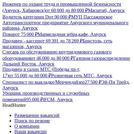
Инженер по охране труда и промышленной безопасности
(Амурск, Хабаровск)
от
60 000
до
80 000
₽
Масштаб, Амурск
Водитель категории D
от
90 000
₽
МУП Пассажирское
Автотранспортное предприятие Амурского муниципального
районна, Амурск
Повар
от
75 000
₽
Мармеладная зебра,кафе, Амурск
Продавец - кассир
от
69 391
до
78 269
₽
Бристоль, сеть
магазинов, Амурск
Слесарь по обслуживанию внутридомового газового
оборудования
от
46 000
до
80 000
₽
Газпром газораспределение
Дальний Восток, Амурск
Продавец в салон МТС (Победы пр-т,
17)
от
55 000
до
60 000
₽
Розничная сеть МТС, Амурск
Специалист по выкладке/Мерчендайзер
27 500
₽
Эй-Пи Трейд,
Амурск
Уборщик производственных и служебных
помещений
95 000
₽
iFCM, Амурск
HeadHunter
Размещение вакансий
Поиск по резюме
О компании
Наши вакансии