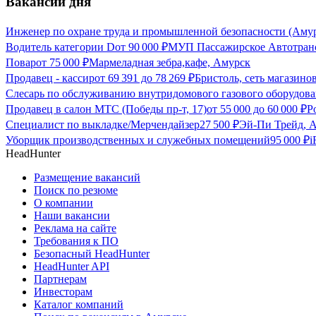
Вакансии дня
Инженер по охране труда и промышленной безопасности (Амур
Водитель категории D
от
90 000
₽
МУП Пассажирское Автотранс
Повар
от
75 000
₽
Мармеладная зебра,кафе, Амурск
Продавец - кассир
от
69 391
до
78 269
₽
Бристоль, сеть магазино
Слесарь по обслуживанию внутридомового газового оборудов
Продавец в салон МТС (Победы пр-т, 17)
от
55 000
до
60 000
₽
Р
Специалист по выкладке/Мерчендайзер
27 500
₽
Эй-Пи Трейд, 
Уборщик производственных и служебных помещений
95 000
₽
i
HeadHunter
Размещение вакансий
Поиск по резюме
О компании
Наши вакансии
Реклама на сайте
Требования к ПО
Безопасный HeadHunter
HeadHunter API
Партнерам
Инвесторам
Каталог компаний