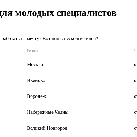
 для молодых специалистов
аработать на мечту? Вот лишь несколько идей*.
Регион
З
Москва
о
Иваново
о
Воронеж
о
Набережные Челны
о
Великий Новгород
о