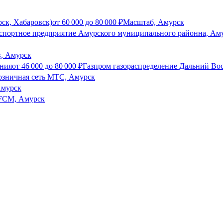
ск, Хабаровск)
от
60 000
до
80 000
₽
Масштаб, Амурск
портное предприятие Амурского муниципального районна, Ам
в, Амурск
ания
от
46 000
до
80 000
₽
Газпром газораспределение Дальний Во
озничная сеть МТС, Амурск
Амурск
FCM, Амурск