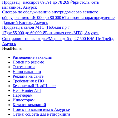
Продавец - кассир
от
69 391
до
78 269
₽
Бристоль, сеть
магазинов, Амурск
Слесарь по обслуживанию внутридомового газового
оборудования
от
46 000
до
80 000
₽
Газпром газораспределение
Дальний Восток, Амурск
Продавец в салон МТС (Победы пр-т,
17)
от
55 000
до
60 000
₽
Розничная сеть МТС, Амурск
Специалист по выкладке/Мерчендайзер
27 500
₽
Эй-Пи Трейд,
Амурск
HeadHunter
Размещение вакансий
Поиск по резюме
О компании
Наши вакансии
Реклама на сайте
Требования к ПО
Безопасный HeadHunter
HeadHunter API
Партнерам
Инвесторам
Каталог компаний
Поиск по вакансиям в Амурске
Сетка: соцсеть для нетворкинга