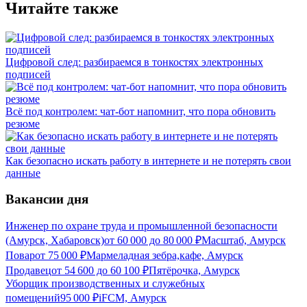
Читайте также
Цифровой след: разбираемся в тонкостях электронных
подписей
Всё под контролем: чат-бот напомнит, что пора обновить
резюме
Как безопасно искать работу в интернете и не потерять свои
данные
Вакансии дня
Инженер по охране труда и промышленной безопасности
(Амурск, Хабаровск)
от
60 000
до
80 000
₽
Масштаб, Амурск
Повар
от
75 000
₽
Мармеладная зебра,кафе, Амурск
Продавец
от
54 600
до
60 100
₽
Пятёрочка, Амурск
Уборщик производственных и служебных
помещений
95 000
₽
iFCM, Амурск