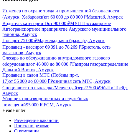
Инженер по охране труда и промышленной безопасности
(Амурск, Хабаровск)
от
60 000
до
80 000
₽
Масштаб, Амурск
Водитель категории D
от
90 000
₽
МУП Пассажирское
Автотранспортное предприятие Амурского муниципального
районна, Амурск
Повар
от
75 000
₽
Мармеладная зебра,кафе, Амурск
Продавец - кассир
от
69 391
до
78 269
₽
Бристоль, сеть
магазинов, Амурск
Слесарь по обслуживанию внутридомового газового
оборудования
от
46 000
до
80 000
₽
Газпром газораспределение
Дальний Восток, Амурск
Продавец в салон МТС (Победы пр-т,
17)
от
55 000
до
60 000
₽
Розничная сеть МТС, Амурск
Специалист по выкладке/Мерчендайзер
27 500
₽
Эй-Пи Трейд,
Амурск
Уборщик производственных и служебных
помещений
95 000
₽
iFCM, Амурск
HeadHunter
Размещение вакансий
Поиск по резюме
О компании