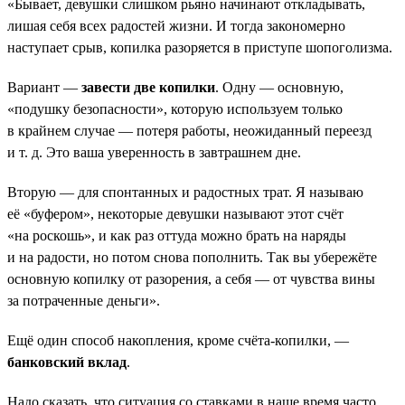
«Бывает, девушки слишком рьяно начинают откладывать,
лишая себя всех радостей жизни. И тогда закономерно
наступает срыв, копилка разоряется в приступе шопоголизма.
Вариант —
завести две копилки
. Одну — основную,
«подушку безопасности», которую используем только
в крайнем случае — потеря работы, неожиданный переезд
и т. д. Это ваша уверенность в завтрашнем дне.
Вторую — для спонтанных и радостных трат. Я называю
её «буфером», некоторые девушки называют этот счёт
«на роскошь», и как раз оттуда можно брать на наряды
и на радости, но потом снова пополнить. Так вы убережёте
основную копилку от разорения, а себя — от чувства вины
за потраченные деньги».
Ещё один способ накопления, кроме счёта-копилки, —
банковский вклад
.
Надо сказать, что ситуация со ставками в наше время часто