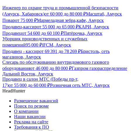
Инженер по охране труда и промышленной безопасности
(Амурск, Хабаровск)
от
60 000
до
80 000
₽
Масштаб, Амурск
Повар
от
75 000
₽
Мармеладная зебра,кафе, Амурск
Продавец-кассир
от
55 000
до
65 000
₽
КАРИ, Амурск
Продавец
от
54 600
до
60 100
₽
Пятёрочка, Амурск
Уборщик производственных и служебных
помещений
95 000
₽
iFCM, Амурск
Продавец - кассир
от
69 391
до
78 269
₽
Бристоль, сеть
магазинов, Амурск
Слесарь по обслуживанию внутридомового газового
оборудования
от
46 000
до
80 000
₽
Газпром газораспределение
Дальний Восток, Амурск
Продавец в салон МТС (Победы пр-т,
17)
от
55 000
до
60 000
₽
Розничная сеть МТС, Амурск
HeadHunter
Размещение вакансий
Поиск по резюме
О компании
Наши вакансии
Реклама на сайте
Требования к ПО