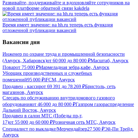
Развивайте, поддерживайте и вдохновляйте сотрудников на
новой платформе обратной связи kakdela
Время имеет значение: на hh.ru теперь есть функция
отложенной публикации вакансий
Вакансии дня
Инженер по охране труда и промышленной безопасности
(Амурск, Хабаровск)
от
60 000
до
80 000
₽
Масштаб, Амурск
Повар
от
75 000
₽
Мармеладная зебра,кафе, Амурск
Уборщик производственных и служебных
помещений
95 000
₽
iFCM, Амурск
Продавец - кассир
от
69 391
до
78 269
₽
Бристоль, сеть
магазинов, Амурск
Слесарь по обслуживанию внутридомового газового
оборудования
от
46 000
до
80 000
₽
Газпром газораспределение
Дальний Восток, Амурск
Продавец в салон МТС (Победы пр-т,
17)
от
55 000
до
60 000
₽
Розничная сеть МТС, Амурск
Специалист по выкладке/Мерчендайзер
27 500
₽
Эй-Пи Трейд,
Амурск