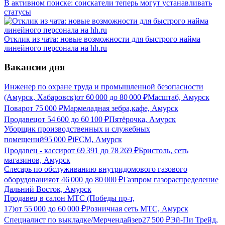
В активном поиске: соискатели теперь могут устанавливать
статусы
Отклик из чата: новые возможности для быстрого найма
линейного персонала на hh.ru
Вакансии дня
Инженер по охране труда и промышленной безопасности
(Амурск, Хабаровск)
от
60 000
до
80 000
₽
Масштаб, Амурск
Повар
от
75 000
₽
Мармеладная зебра,кафе, Амурск
Продавец
от
54 600
до
60 100
₽
Пятёрочка, Амурск
Уборщик производственных и служебных
помещений
95 000
₽
iFCM, Амурск
Продавец - кассир
от
69 391
до
78 269
₽
Бристоль, сеть
магазинов, Амурск
Слесарь по обслуживанию внутридомового газового
оборудования
от
46 000
до
80 000
₽
Газпром газораспределение
Дальний Восток, Амурск
Продавец в салон МТС (Победы пр-т,
17)
от
55 000
до
60 000
₽
Розничная сеть МТС, Амурск
Специалист по выкладке/Мерчендайзер
27 500
₽
Эй-Пи Трейд,